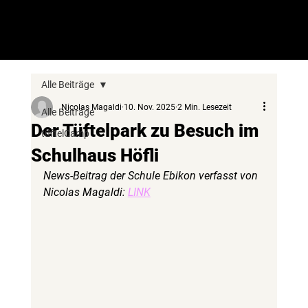
Chugelibahn Battle in den Herbstferien - Jetzt anmelden!
tüftelPark
Alle Beiträge
Nicolas Magaldi
10. Nov. 2025
2 Min. Lesezeit
Alle Beiträge
Der Tüftelpark zu Besuch im
tüftelCamp
Schulhaus Höfli
News-Beitrag der Schule Ebikon verfasst von 
Nicolas Magaldi: 
LINK