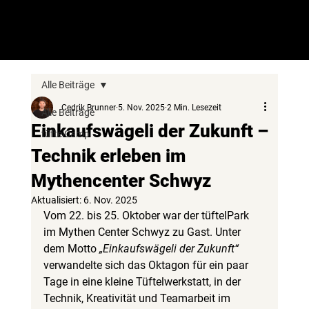
Chugelibahn Battle in den Herbstferien - Jetzt anmelden!
tüftelPark
Alle Beiträge
Cedrik Brunner
5. Nov. 2025
2 Min. Lesezeit
Alle Beiträge
Einkaufswägeli der Zukunft –
tüftelCamp
Technik erleben im
Mythencenter Schwyz
Aktualisiert:
6. Nov. 2025
Vom 22. bis 25. Oktober war der tüftelPark 
im Mythen Center Schwyz zu Gast. Unter 
dem Motto 
„Einkaufswägeli der Zukunft“
verwandelte sich das Oktagon für ein paar 
Tage in eine kleine Tüftelwerkstatt, in der 
Technik, Kreativität und Teamarbeit im 