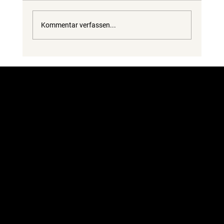
Kommentar verfassen...
Jugendliche bauen Kugelbahn bei der
EWS AG
Datenschutz & Impressum
© 2025 by 2point.ch