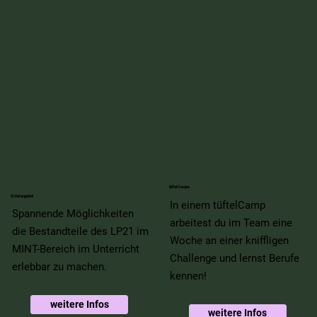
tüftelCamps
Schulangebot
In einem tüftelCamp
Spannende Möglichkeiten
arbeitest du im Team eine
die Bestandteile des LP21 im
Woche an einer kniffligen
MINT-Bereich im Unterricht
Challenge und lernst Berufe
erlebbar zu machen.
kennen!
weitere Infos
weitere Infos