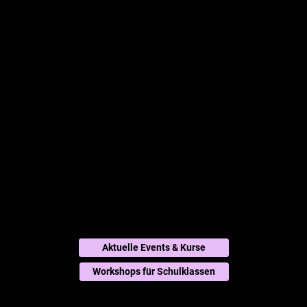
Chugelibahn Battle in den Herbstferien - Jetzt anmelden!
tüftelPark
Berufe erleben,
Talente entdecken!
Besuche den tüftelPark und lerne die spannende Welt
der Technik kennen
Aktuelle Events & Kurse
Workshops für Schulklassen