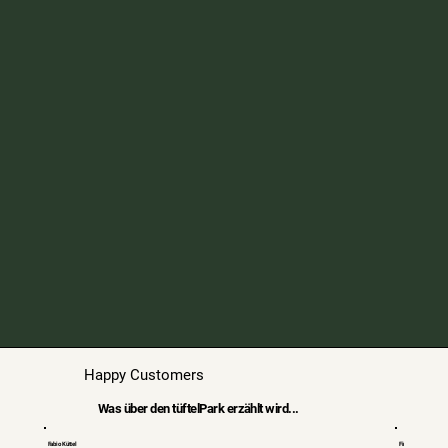
Happy Customers
Was über den tüftelPark erzählt wird...
Fabio Küttel
Finja und Vanessa