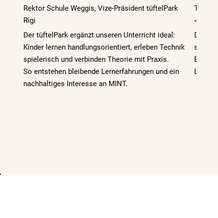
Rektor Schule Weggis, Vize-Präsident tüftelPark
Teilne
Rigi
"Das c
Der tüftelPark ergänzt unseren Unterricht ideal:
Die ga
Kinder lernen handlungsorientiert, erleben Technik
spannen
spielerisch und verbinden Theorie mit Praxis.
Berufs
So entstehen bleibende Lernerfahrungen und ein
Lehrlin
nachhaltiges Interesse an MINT.