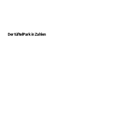
Der tüftelPark in Zahlen
2000+
Anmeldungen jährlich
Kinder und Jugendliche erleben Technik, Handwerk und
Innovation hautnah mit coolen Projekten.