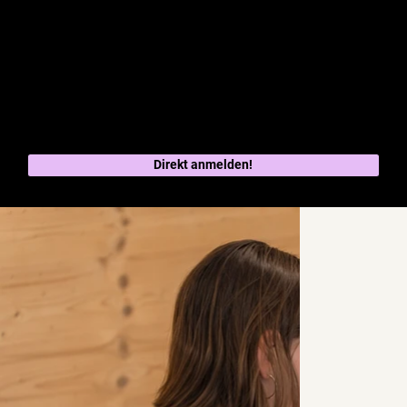
Chugelibahn Battle in den Herbstferien - Jetzt anmelden!
tüftelPark
Würfellampe mit der EWS
Direkt anmelden!