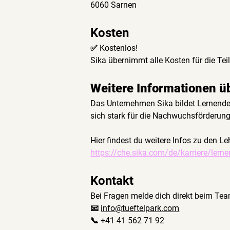
6060 Sarnen
Kosten
✅ 
Kostenlos! 
Sika übernimmt alle Kosten für die Te
Weitere Informationen 
Das Unternehmen Sika bildet Lernende i
sich stark für die Nachwuchsförderung 
Hier findest du weitere Infos zu den L
https://che.sika.com/de/karriere/lern
Kontakt
Bei Fragen melde dich direkt beim Team
📧 
info@tueftelpark.com
📞 
+41 41 562 71 92