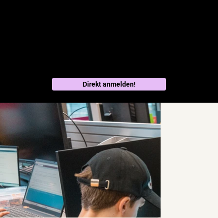
Chugelibahn Battle in den Herbstferien - Jetzt anmelden!
tüftelPark
Arduino Einführung
Direkt anmelden!