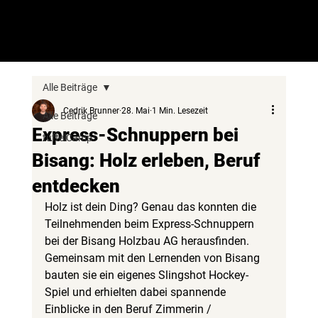
Chugelibahn Battle in den Herbstferien - Jetzt anmelden!
tüftelPark
Alle Beiträge
Cedrik Brunner
28. Mai
1 Min. Lesezeit
Alle Beiträge
Express-Schnuppern bei
tüftelCamp
Bisang: Holz erleben, Beruf
entdecken
Holz ist dein Ding? Genau das konnten die 
Teilnehmenden beim Express-Schnuppern 
bei der Bisang Holzbau AG herausfinden. 
Gemeinsam mit den Lernenden von Bisang 
bauten sie ein eigenes Slingshot Hockey-
Spiel und erhielten dabei spannende 
Einblicke in den Beruf Zimmerin / 